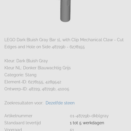
LEGO Dark Bluish Gray Bar 1L with Clip Mechanical Claw - Cut
Edges and Hole on Side 48729b - 6278155
Kleur: Dark Bluish Gray
Kleur NL: Donker Blauwachtig Grijs
Categorie: Stang
Element-ID: 6278155, 4289542
Ontwerp-ID: 48729, 48729b, 41005
Zoekresultaten voor:
Dezelfde steen
Artikelnummer
01-48729b-dkblgray
Standaard levertijd
1 tot 5 werkdagen
Voorraad
51