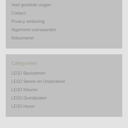
Veel gestelde vragen
Contact
Privacy verklaring
Algemene voorwaarden
Retourneren
Categorieën
LEGO Basisstenen
LEGO Stenen en Onderdelen
LEGO Kleuren
LEGO Grondplaten
LEGO Huren