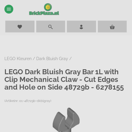
menu
favorite
LEGO Kleuren
/
Dark Bluish Gray
/
LEGO Dark Bluish Gray Bar 1L with
Clip Mechanical Claw - Cut Edges
and Hole on Side 48729b - 6278155
(Artikelnr: 01-48729b-dkblgray)