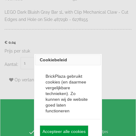
LEGO Dark Bluish Gray Bar 1L with Clip Mechanical Claw - Cut
Edges and Hole on Side 48729b - 6278155
€ 0,04
Prijs per stuk
Cookiebeleid
Bestellen
Aantal:
BrickPlaza gebruikt
Op verlanglijst
cookies (en daarmee
vergelijkbare
technieken). Zo
kunnen wij de website
goed laten
check
Voordelig LEGO Huren
functioneren
check
Punten sparen voor korting
check
Accepteer alle cookies
Keuze uit 3,4 miljoen losse LEGO steentjes