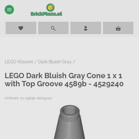
menu
favorite
LEGO Kleuren
/
Dark Bluish Gray
/
LEGO Dark Bluish Gray Cone 1 x 1
with Top Groove 4589b - 4529240
(Artikelnr: 01-4589b-dkblgray)