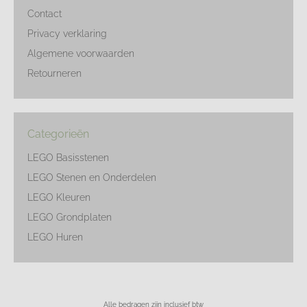
Contact
Privacy verklaring
Algemene voorwaarden
Retourneren
Categorieën
LEGO Basisstenen
LEGO Stenen en Onderdelen
LEGO Kleuren
LEGO Grondplaten
LEGO Huren
Alle bedragen zijn inclusief btw