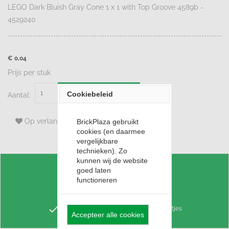
LEGO Dark Bluish Gray Cone 1 x 1 with Top Groove 4589b -
4529240
€ 0,04
Prijs per stuk
Bestellen
Cookiebeleid
Aantal:
Op verlanglijst
BrickPlaza gebruikt
cookies (en daarmee
vergelijkbare
technieken). Zo
kunnen wij de website
goed laten
check
Voordelig LEGO Huren
functioneren
check
Punten sparen voor korting
check
Keuze uit 3,4 miljoen losse LEGO steentjes
Accepteer alle cookies