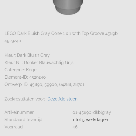
LEGO Dark Bluish Gray Cone 1 x 1 with Top Groove 4589b -
4529240
Kleur: Dark Bluish Gray
Kleur NL: Donker Blauwachtig Grijs
Categorie: Kegel
Element-ID: 4529240
Ontwerp-ID: 4589b, 59900, 64288, 28701
Zoekresultaten voor:
Dezelfde steen
Artikelnummer
01-4589b-dkblgray
Standaard levertijd
1 tot 5 werkdagen
Voorraad
46