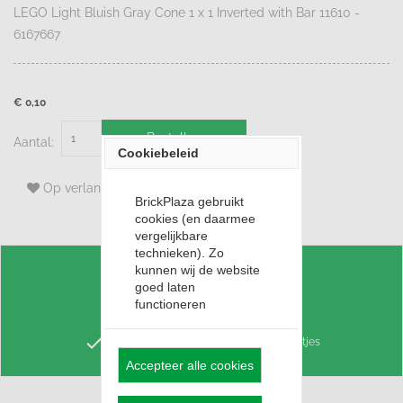
LEGO Light Bluish Gray Cone 1 x 1 Inverted with Bar 11610 -
6167667
€ 0,10
Bestellen
Aantal:
Cookiebeleid
Op verlanglijst
BrickPlaza gebruikt
cookies (en daarmee
vergelijkbare
technieken). Zo
kunnen wij de website
check
Voordelig LEGO Huren
goed laten
functioneren
check
Punten sparen voor korting
check
Keuze uit 3,4 miljoen losse LEGO steentjes
Accepteer alle cookies