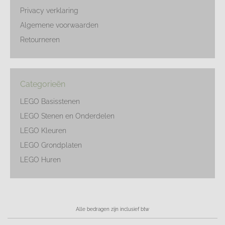
Privacy verklaring
Algemene voorwaarden
Retourneren
Categorieën
LEGO Basisstenen
LEGO Stenen en Onderdelen
LEGO Kleuren
LEGO Grondplaten
LEGO Huren
Alle bedragen zijn inclusief btw