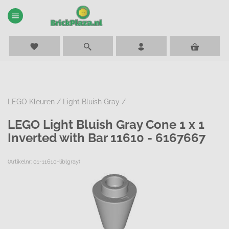
menu
favorite
LEGO Kleuren
/
Light Bluish Gray
/
LEGO Light Bluish Gray Cone 1 x 1
Inverted with Bar 11610 - 6167667
(Artikelnr: 01-11610-liblgray)