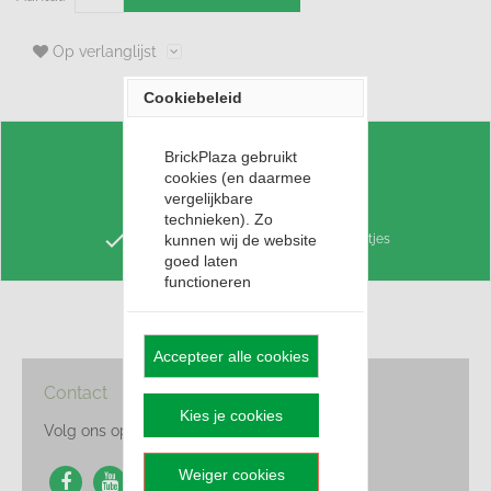
Op verlanglijst
Cookiebeleid
BrickPlaza gebruikt
check
Voordelig LEGO Huren
cookies (en daarmee
check
vergelijkbare
Punten sparen voor korting
technieken). Zo
check
Keuze uit 3,4 miljoen losse LEGO steentjes
kunnen wij de website
goed laten
functioneren
Accepteer alle cookies
Contact
Kies je cookies
Volg ons op Social Media
Weiger cookies