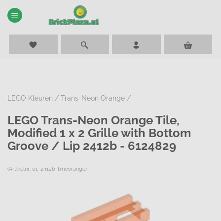
menu
favorite
LEGO Kleuren
/
Trans-Neon Orange
/
LEGO Trans-Neon Orange Tile,
Modified 1 x 2 Grille with Bottom
Groove / Lip 2412b - 6124829
(Artikelnr: 01-2412b-trneorange)