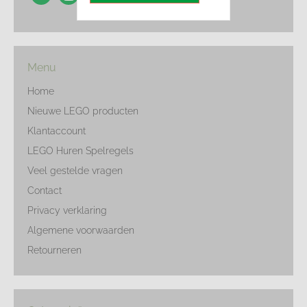
Menu
Home
Nieuwe LEGO producten
Klantaccount
LEGO Huren Spelregels
Veel gestelde vragen
Contact
Privacy verklaring
Algemene voorwaarden
Retourneren